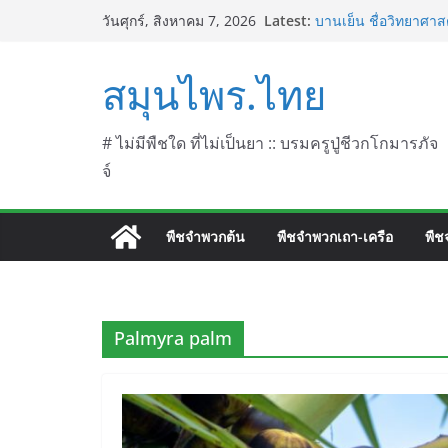
Skip
Latest:
บานเย็น ชื่อวิทยาศาสต
วันศุกร์, สิงหาคม 7, 2026
to
ประดู่แดง (วาสุเทพ) 
septentrionalis Don
content
สมุนไพร.ไทย
บานไม่รู้โรยไฟเออร์เ
L. (Firework)
บานไม่รู้โรยป่า ชื่อ
บานไม่รู้โรย
# ไม่มีพืชใด ที่ไม่เป็นยา :: บรมครูปู่ชีวกโกมารภัจ
จ์
พืชจำพวกต้น
พืชจำพวกเถา-เครือ
พืช
Palmyra palm