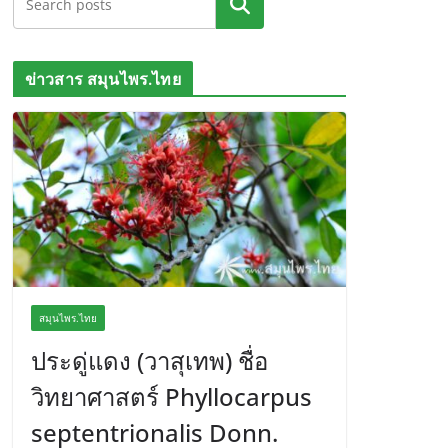
ค้นหา
ข่าวสาร สมุนไพร.ไทย
สมุนไพร.ไทย
ประดู่แดง (วาสุเทพ) ชื่อ
วิทยาศาสตร์ Phyllocarpus
septentrionalis Donn.