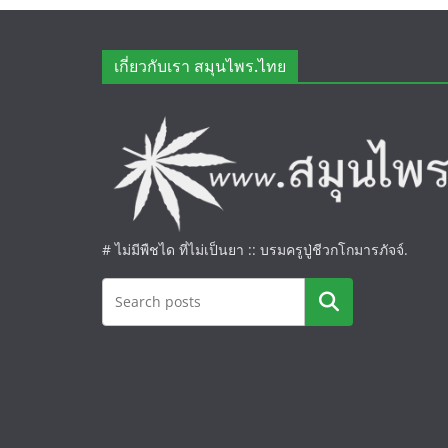
เกี่ยวกับเรา สมุนไพร.ไทย
# ไม่มีพืชได ที่ไม่เป็นยา :: บรมครูปู่ชีวกโกมารภัจจ์.
ค้นหา