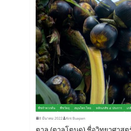
พืชจำพวกต้น
พืชวัตถุ
สมุนไพร.ไทย
หลักเภสัช ๔ ประการ
เภส
8 มีนาคม 2022
Krit Buapan
ตาล (ตาลโตนด) ชื่อวิทยาศาสตร์