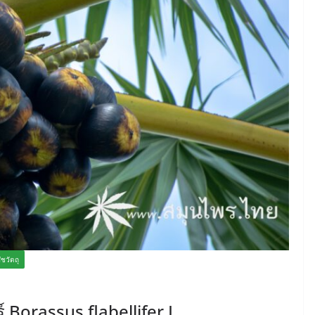
ัชวัตถุ
 Borassus flabellifer L.