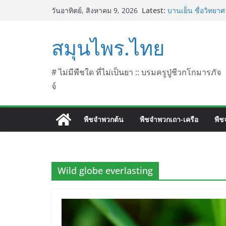
Skip
Latest:
บานเย็น ชื่อวิทยาศ
วันอาทิตย์, สิงหาคม 9, 2026
to
ประดู่แดง (วาสุเทพ
septentrionalis 
content
สมุนไพร.ไทย
บานไม่รู้โรยไฟเออ
L. (Firework)
บานไม่รู้โรยป่า ช
บานไม่รู้โรย
# ไม่มีพืชใด ที่ไม่เป็นยา :: บรมครูปู่ชีวกโกมารภัจ
จ์
พืชจำพวกต้น
พืชจำพวกเถา-เครือ
พืช
Wild globe everlasting