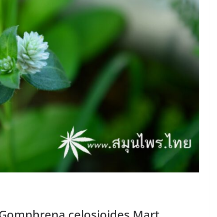
ร์ Gomphrena celosioides Mart.