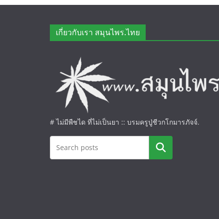
เกี่ยวกับเรา สมุนไพร.ไทย
# ไม่มีพืชได ที่ไม่เป็นยา :: บรมครูปู่ชีวกโกมารภัจจ์.
ค้นหา