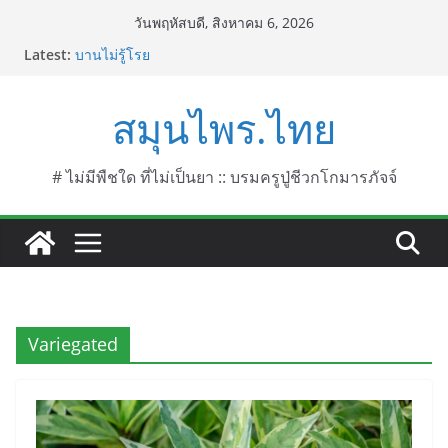
Skip
วันพฤหัสบดี, สิงหาคม 6, 2026
to
Latest:
บานไม่รู้โรย
content
บานเย็น ชื่อวิทยาศาสตร์ Mirabilis jalapa L.
ประดู่แดง (วาสุเทพ) ชื่อวิทยาศาสตร์ Phyllocarpus
สมุนไพร.ไทย
septentrionalis Donn. Smith.
บานไม่รู้โรยไฟเออร์เวิร์ค ชื่อวิทยาศาสตร์ Gomphrena
pulchella L. (Firework)
บานไม่รู้โรยป่า ชื่อวิทยาศาสตร์ Gomphrena
# ไม่มีพืชใด ที่ไม่เป็นยา :: บรมครูปู่ชีวกโกมารภัจจ์
celosioides Mart.
Variegated