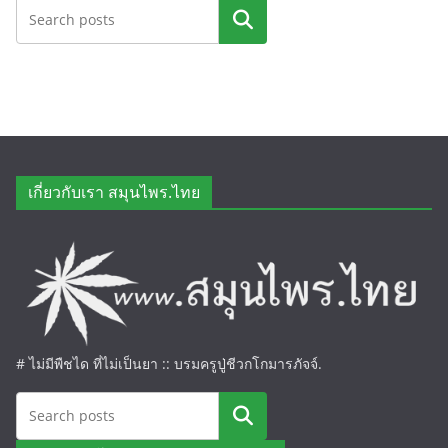
ค้นหา
เกี่ยวกับเรา สมุนไพร.ไทย
# ไม่มีพืชได ที่ไม่เป็นยา :: บรมครูปู่ชีวกโกมารภัจจ์.
ค้นหา