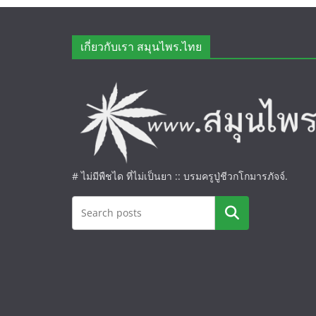
เกี่ยวกับเรา สมุนไพร.ไทย
# ไม่มีพืชได ที่ไม่เป็นยา :: บรมครูปู่ชีวกโกมารภัจจ์.
ค้นหา