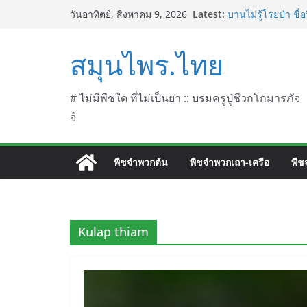
Skip
บานไม่รู้โรยไฟเออ
Latest:
วันอาทิตย์, สิงหาคม 9, 2026
L. (Firework)
to
บานไม่รู้โรยป่า ช
content
บานไม่รู้โรย
สมุนไพร.ไทย
บานเย็น ชื่อวิทยาศ
ประดู่แดง (วาสุเทพ
septentrionalis 
# ไม่มีพืชใด ที่ไม่เป็นยา :: บรมครูปู่ชีวกโกมารภัจ
จ์
พืชจำพวกต้น
พืชจำพวกเถา-เครือ
พืช
Kulap thiam