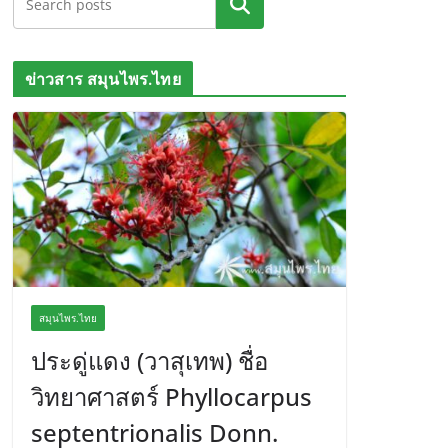
ค้นหา
ข่าวสาร สมุนไพร.ไทย
สมุนไพร.ไทย
ประดู่แดง (วาสุเทพ) ชื่อ
วิทยาศาสตร์ Phyllocarpus
septentrionalis Donn.