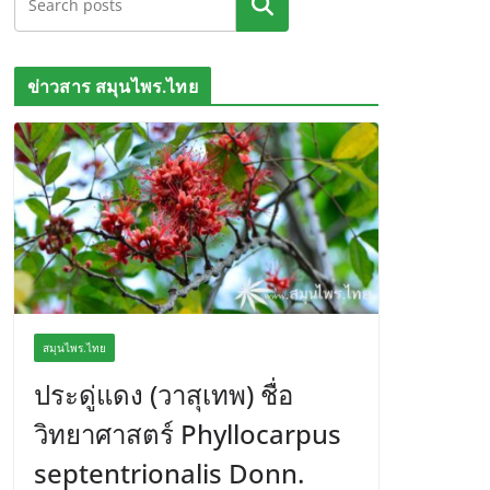
ค้นหา
ข่าวสาร สมุนไพร.ไทย
สมุนไพร.ไทย
ประดู่แดง (วาสุเทพ) ชื่อ
วิทยาศาสตร์ Phyllocarpus
septentrionalis Donn.