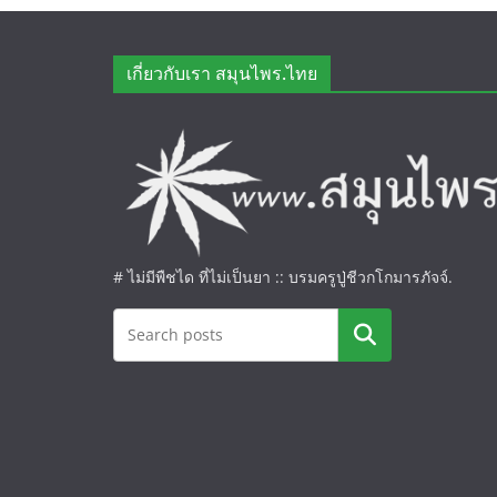
เกี่ยวกับเรา สมุนไพร.ไทย
# ไม่มีพืชได ที่ไม่เป็นยา :: บรมครูปู่ชีวกโกมารภัจจ์.
ค้นหา