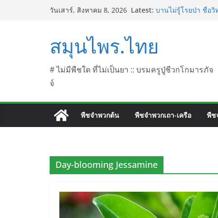
Skip
Latest:
บานไม่รู้โรยป่า ชื่
วันเสาร์, สิงหาคม 8, 2026
to
บานไม่รู้โรย
บานเย็น ชื่อวิทยาศาส
content
สมุนไพร.ไทย
ประดู่แดง (วาสุเทพ) 
septentrionalis Do
บานไม่รู้โรยไฟเออร์
L. (Firework)
# ไม่มีพืชใด ที่ไม่เป็นยา :: บรมครูปู่ชีวกโกมารภัจ
จ์
พืชจำพวกต้น
พืชจำพวกเถา-เครือ
พืช
Day-blooming Jessamine