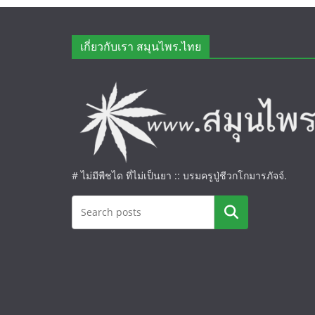
เกี่ยวกับเรา สมุนไพร.ไทย
# ไม่มีพืชได ที่ไม่เป็นยา :: บรมครูปู่ชีวกโกมารภัจจ์.
ค้นหา