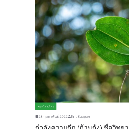
สมุนไพร.ไทย
28 กุมภาพันธ์ 2022
Krit Buapan
กำลังควายถึก (ก้ามกุ้ง) ชื่อวิท