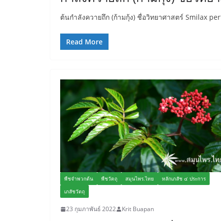
ต้นกำลังควายถึก (ก้ามกุ้ง) ชื่อวิทยาศาสตร์ Smilax per
Read More
พืชจำพวกต้น
พืชวัตถุ
สมุนไพร.ไทย
หลักเภสัช ๔ ประการ
เภสัชวัตถุ
23 กุมภาพันธ์ 2022
Krit Buapan