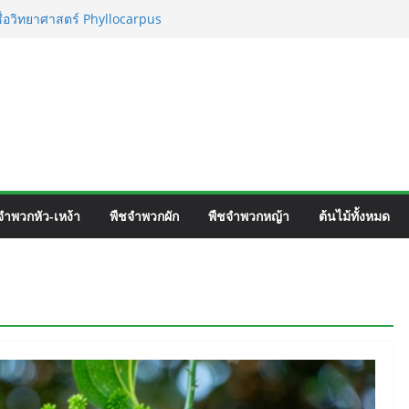
ชื่อวิทยาศาสตร์ Phyllocarpus
nn. Smith.
เวิร์ค ชื่อวิทยาศาสตร์ Gomphrena pulchella
อวิทยาศาสตร์ Gomphrena celosioides Mart.
ตร์ Mirabilis jalapa L.
จำพวกหัว-เหง้า
พืชจำพวกผัก
พืชจำพวกหญ้า
ต้นไม้ทั้งหมด