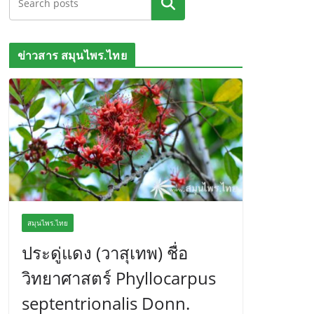
ค้นหา
ข่าวสาร สมุนไพร.ไทย
สมุนไพร.ไทย
ประดู่แดง (วาสุเทพ) ชื่อ
วิทยาศาสตร์ Phyllocarpus
septentrionalis Donn.