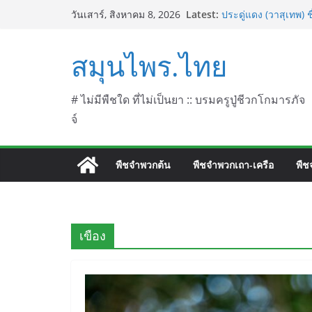
Skip
Latest:
ประดู่แดง (วาสุเทพ) 
วันเสาร์, สิงหาคม 8, 2026
to
septentrionalis Do
บานไม่รู้โรยไฟเออร์
content
สมุนไพร.ไทย
L. (Firework)
บานไม่รู้โรยป่า ชื่
บานไม่รู้โรย
บานเย็น ชื่อวิทยาศาส
# ไม่มีพืชใด ที่ไม่เป็นยา :: บรมครูปู่ชีวกโกมารภัจ
จ์
พืชจำพวกต้น
พืชจำพวกเถา-เครือ
พืช
เขือง