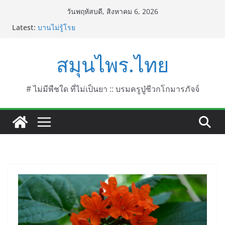
Skip
วันพฤหัสบดี, สิงหาคม 6, 2026
to
Latest:
บานไม่รู้โรยป่า ชื่อวิทยาศาสตร์ Gomphrena
content
celosioides Mart.
บานไม่รู้โรย
สมุนไพร.ไทย
บานเย็น ชื่อวิทยาศาสตร์ Mirabilis jalapa L.
ประดู่แดง (วาสุเทพ) ชื่อวิทยาศาสตร์ Phyllocarpus
septentrionalis Donn. Smith.
บานไม่รู้โรยไฟเออร์เวิร์ค ชื่อวิทยาศาสตร์ Gomphrena
# ไม่มีพืชใด ที่ไม่เป็นยา :: บรมครูปู่ชีวกโกมารภัจจ์
pulchella L. (Firework)