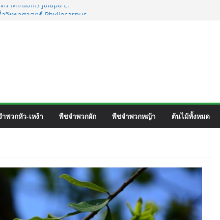
ตร์ Mirabilis jalapa L.
ชื่อวิทยาศาสตร์ Phyllocarpus
nn. Smith.
เวิร์ค ชื่อวิทยาศาสตร์ Gomphrena pulchella
อวิทยาศาสตร์ Gomphrena celosioides Mart.
จำพวกหัว-เหง้า
พืชจำพวกผัก
พืชจำพวกหญ้า
ต้นไม้ทั้งหมด