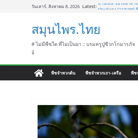
Skip
Latest:
บานเย็น ชื่อวิทยาศาส
วันเสาร์, สิงหาคม 8, 2026
to
ประดู่แดง (วาสุเทพ) 
septentrionalis Do
content
สมุนไพร.ไทย
บานไม่รู้โรยไฟเออร์
L. (Firework)
บานไม่รู้โรยป่า ชื่
บานไม่รู้โรย
# ไม่มีพืชใด ที่ไม่เป็นยา :: บรมครูปู่ชีวกโกมารภัจ
จ์
พืชจำพวกต้น
พืชจำพวกเถา-เครือ
พืช