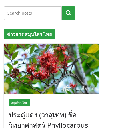
ค้นหา
ข่าวสาร สมุนไพร.ไทย
สมุนไพร.ไทย
ประดู่แดง (วาสุเทพ) ชื่อ
วิทยาศาสตร์ Phyllocarpus