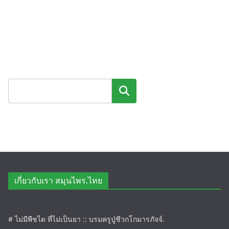
ค้นหา
เกี่ยวกับเรา สมุนไพร.ไทย
# ไม่มีพืชได ที่ไม่เป็นยา :: บรมครูปู่ชีวกโกมารภัจจ์.