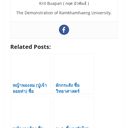
Krit Buapan ( กฤศ บัวพันธ์ )
The Demonstration of Ramkhamhaeng University.
Related Posts:
หญ้าพองลม (ปู่เจ้า
ผักกระสัง ชื่อ
ลอยท่า) ชื่อ
วิทยาศาสตร์
วิทยาศาสตร์
Peperomia
Hygroryza
pellucida (L.)
aristata (Retz.)
Kunth.
Nees ex Wight &
Arn.