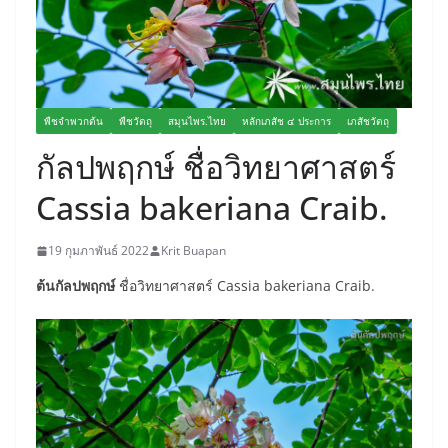
พืชจำพวกต้น
พืชวัตถุ
สมุนไพร.ไทย
หลักเภสัช ๔ ประการ
เภสัชวัตถุ
กัลปพฤกษ์ ชื่อวิทยาศาสตร์
Cassia bakeriana Craib.
19 กุมภาพันธ์ 2022
Krit Buapan
ต้นกัลปพฤกษ์
ชื่อวิทยาศาสตร์ Cassia bakeriana Craib.