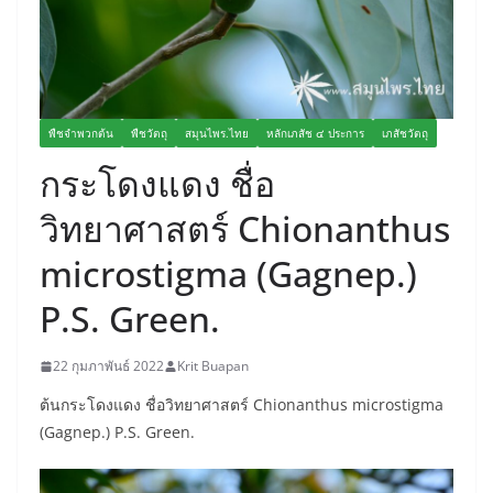
พืชจำพวกต้น
พืชวัตถุ
สมุนไพร.ไทย
หลักเภสัช ๔ ประการ
เภสัชวัตถุ
กระโดงแดง ชื่อ
วิทยาศาสตร์ Chionanthus
microstigma (Gagnep.)
P.S. Green.
22 กุมภาพันธ์ 2022
Krit Buapan
ต้นกระโดงแดง ชื่อวิทยาศาสตร์ Chionanthus microstigma
(Gagnep.) P.S. Green.