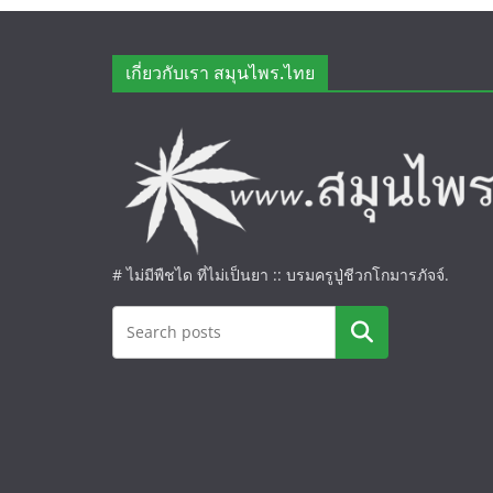
เกี่ยวกับเรา สมุนไพร.ไทย
# ไม่มีพืชได ที่ไม่เป็นยา :: บรมครูปู่ชีวกโกมารภัจจ์.
ค้นหา