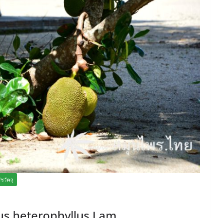
ัชวัตถุ
pus heterophyllus Lam.