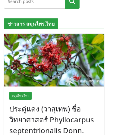
ค้นหา
ข่าวสาร สมุนไพร.ไทย
สมุนไพร.ไทย
ประดู่แดง (วาสุเทพ) ชื่อ
วิทยาศาสตร์ Phyllocarpus
septentrionalis Donn.