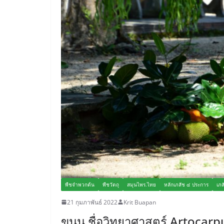
พืชจำพวกต้น
พืชวัตถุ
สมุนไพร.ไทย
หลักเภสัช ๔ ประการ
เภส
21 กุมภาพันธ์ 2022
Krit Buapan
ขนุน ชื่อวิทยาศาสตร์ Artocar