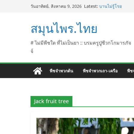
Skip
Latest:
บานไม่รู้โรย
วันอาทิตย์, สิงหาคม 9, 2026
to
บานเย็น ชื่อวิทยาศ
ประดู่แดง (วาสุเทพ
content
สมุนไพร.ไทย
septentrionalis 
บานไม่รู้โรยไฟเออ
L. (Firework)
บานไม่รู้โรยป่า ช
# ไม่มีพืชใด ที่ไม่เป็นยา :: บรมครูปู่ชีวกโกมารภัจ
จ์
พืชจำพวกต้น
พืชจำพวกเถา-เครือ
พืช
Jack fruit tree