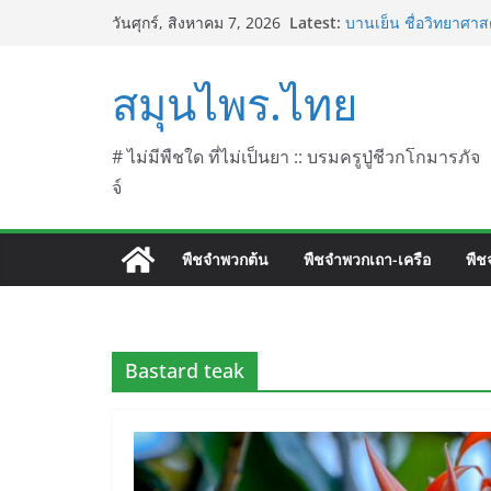
Skip
Latest:
บานเย็น ชื่อวิทยาศาสต
วันศุกร์, สิงหาคม 7, 2026
to
ประดู่แดง (วาสุเทพ) 
septentrionalis Don
content
สมุนไพร.ไทย
บานไม่รู้โรยไฟเออร์เ
L. (Firework)
บานไม่รู้โรยป่า ชื่อ
บานไม่รู้โรย
# ไม่มีพืชใด ที่ไม่เป็นยา :: บรมครูปู่ชีวกโกมารภัจ
จ์
พืชจำพวกต้น
พืชจำพวกเถา-เครือ
พืช
Bastard teak