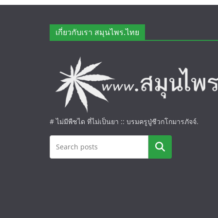
เกี่ยวกับเรา สมุนไพร.ไทย
# ไม่มีพืชได ที่ไม่เป็นยา :: บรมครูปู่ชีวกโกมารภัจจ์.
ค้นหา