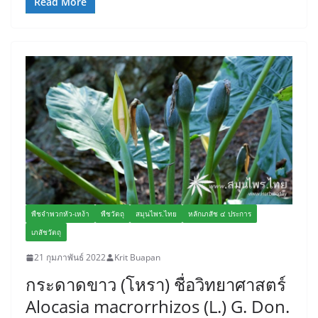
Read More
พืชจำพวกหัว-เหง้า
พืชวัตถุ
สมุนไพร.ไทย
หลักเภสัช ๔ ประการ
เภสัชวัตถุ
21 กุมภาพันธ์ 2022
Krit Buapan
กระดาดขาว (โหรา) ชื่อวิทยาศาสตร์
Alocasia macrorrhizos (L.) G. Don.