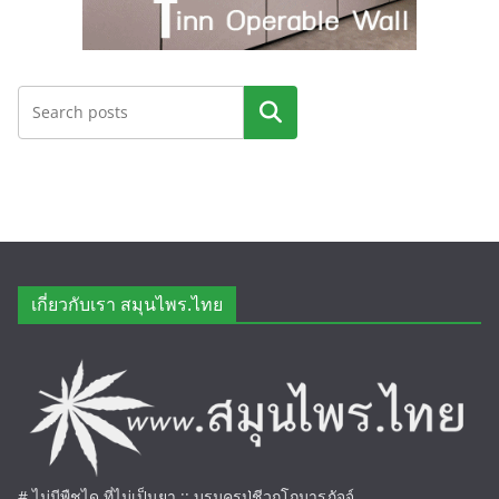
ค้นหา
เกี่ยวกับเรา สมุนไพร.ไทย
# ไม่มีพืชได ที่ไม่เป็นยา :: บรมครูปู่ชีวกโกมารภัจจ์.