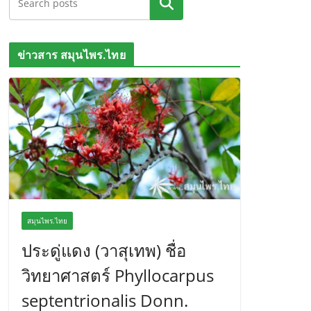
ค้นหา
ข่าวสาร สมุนไพร.ไทย
สมุนไพร.ไทย
ประดู่แดง (วาสุเทพ) ชื่อ
วิทยาศาสตร์ Phyllocarpus
septentrionalis Donn.