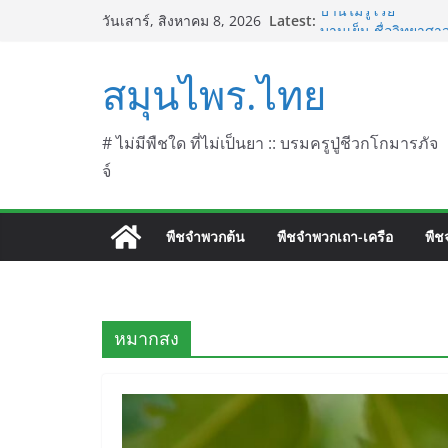
Skip
Latest:
บานไม่รู้โรย
วันเสาร์, สิงหาคม 8, 2026
to
บานเย็น ชื่อวิทยาศาส
ประดู่แดง (วาสุเทพ) 
content
สมุนไพร.ไทย
septentrionalis Do
บานไม่รู้โรยไฟเออร์
L. (Firework)
บานไม่รู้โรยป่า ชื่
# ไม่มีพืชใด ที่ไม่เป็นยา :: บรมครูปู่ชีวกโกมารภัจ
จ์
พืชจำพวกต้น
พืชจำพวกเถา-เครือ
พืช
หมากสง