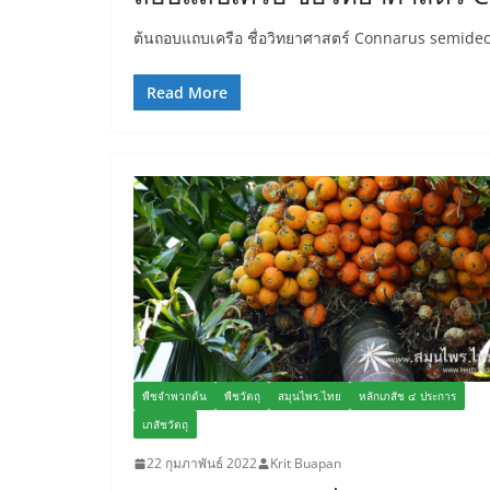
ต้นถอบแถบเครือ ชื่อวิทยาศาสตร์ Connarus semidec
Read More
พืชจำพวกต้น
พืชวัตถุ
สมุนไพร.ไทย
หลักเภสัช ๔ ประการ
เภสัชวัตถุ
22 กุมภาพันธ์ 2022
Krit Buapan