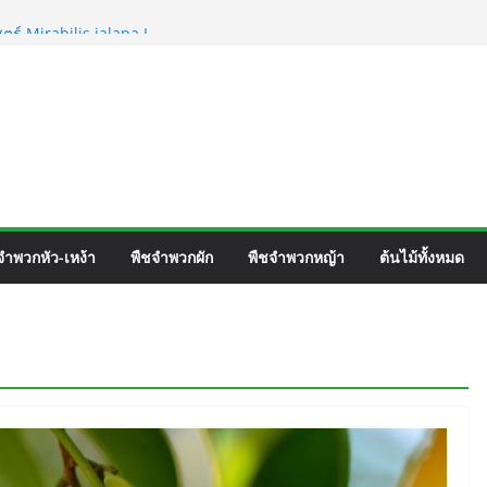
ตร์ Mirabilis jalapa L.
ชื่อวิทยาศาสตร์ Phyllocarpus
nn. Smith.
เวิร์ค ชื่อวิทยาศาสตร์ Gomphrena pulchella
อวิทยาศาสตร์ Gomphrena celosioides Mart.
จำพวกหัว-เหง้า
พืชจำพวกผัก
พืชจำพวกหญ้า
ต้นไม้ทั้งหมด