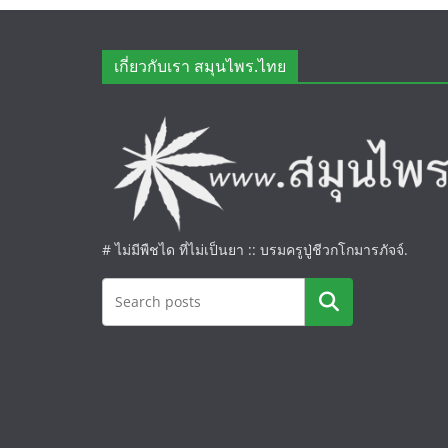
เกี่ยวกับเรา สมุนไพร.ไทย
# ไม่มีพืชได ที่ไม่เป็นยา :: บรมครูปู่ชีวกโกมารภัจจ์.
ค้นหา