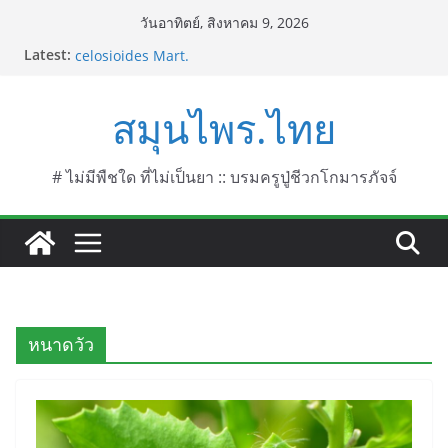
Skip
วันอาทิตย์, สิงหาคม 9, 2026
to
บานไม่รู้โรยป่า ชื่อวิทยาศาสตร์ Gomphrena
Latest:
content
celosioides Mart.
บานไม่รู้โรย
บานเย็น ชื่อวิทยาศาสตร์ Mirabilis jalapa L.
สมุนไพร.ไทย
ประดู่แดง (วาสุเทพ) ชื่อวิทยาศาสตร์ Phyllocarpus
septentrionalis Donn. Smith.
บานไม่รู้โรยไฟเออร์เวิร์ค ชื่อวิทยาศาสตร์ Gomphrena
# ไม่มีพืชใด ที่ไม่เป็นยา :: บรมครูปู่ชีวกโกมารภัจจ์
pulchella L. (Firework)
หนาดวัว