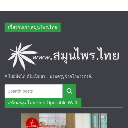
เกี่ยวกับเรา สมุนไพร.ไทย
# ไม่มีพืชได ที่ไม่เป็นยา :: บรมครูปู่ชีวกโกมารภัจจ์.
ค้นหา
สนับสนุน โดย Finn Operable Wall.