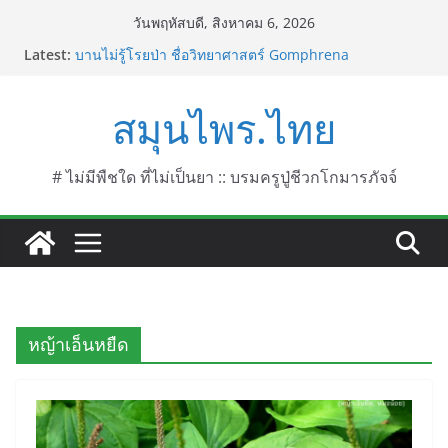
Skip
วันพฤหัสบดี, สิงหาคม 6, 2026
to
Latest:
บานไม่รู้โรยป่า ชื่อวิทยาศาสตร์ Gomphrena
content
celosioides Mart.
บานไม่รู้โรย
สมุนไพร.ไทย
บานเย็น ชื่อวิทยาศาสตร์ Mirabilis jalapa L.
ประดู่แดง (วาสุเทพ) ชื่อวิทยาศาสตร์ Phyllocarpus
septentrionalis Donn. Smith.
บานไม่รู้โรยไฟเออร์เวิร์ค ชื่อวิทยาศาสตร์ Gomphrena
# ไม่มีพืชใด ที่ไม่เป็นยา :: บรมครูปู่ชีวกโกมารภัจจ์
pulchella L. (Firework)
หญ้าเอ็นหยืด