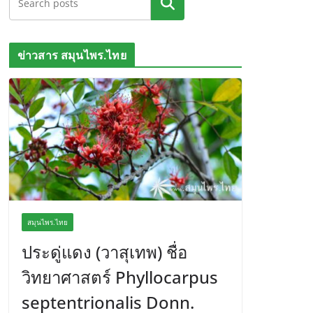
ค้นหา
ข่าวสาร สมุนไพร.ไทย
สมุนไพร.ไทย
ประดู่แดง (วาสุเทพ) ชื่อ
วิทยาศาสตร์ Phyllocarpus
septentrionalis Donn.