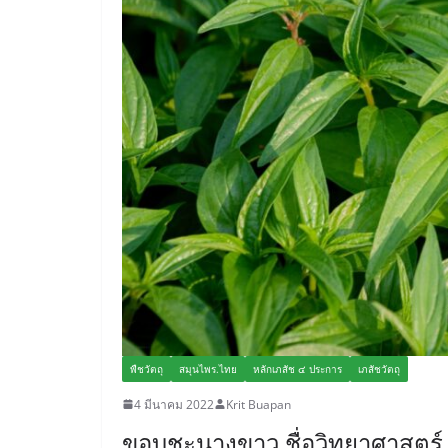
พืชวัตถุ
สมุนไพร.ไทย
หลักเภสัช ๔ ประการ
เภสัชวัตถุ
4 มีนาคม 2022
Krit Buapan
ขอบชะนางขาว ชื่อวิทยาศาสตร์ 