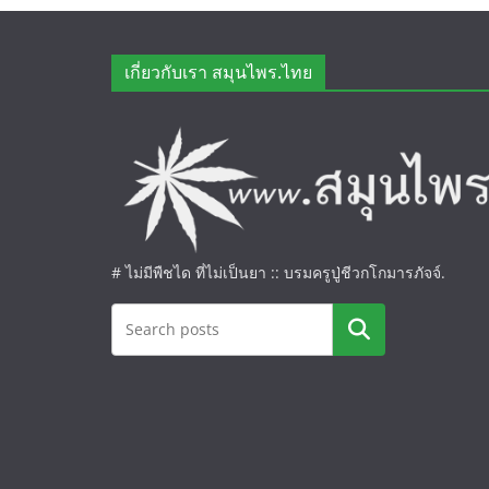
เกี่ยวกับเรา สมุนไพร.ไทย
# ไม่มีพืชได ที่ไม่เป็นยา :: บรมครูปู่ชีวกโกมารภัจจ์.
ค้นหา