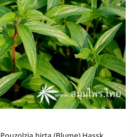
Pouzolzia hirta (Blume) Hassk.