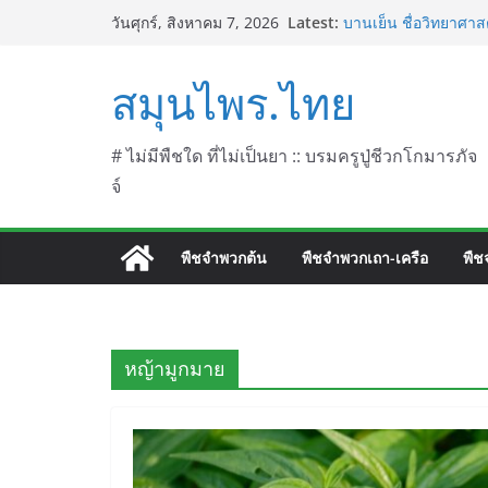
Skip
Latest:
บานเย็น ชื่อวิทยาศาสต
วันศุกร์, สิงหาคม 7, 2026
to
ประดู่แดง (วาสุเทพ) 
septentrionalis Don
content
สมุนไพร.ไทย
บานไม่รู้โรยไฟเออร์เ
L. (Firework)
บานไม่รู้โรยป่า ชื่อ
บานไม่รู้โรย
# ไม่มีพืชใด ที่ไม่เป็นยา :: บรมครูปู่ชีวกโกมารภัจ
จ์
พืชจำพวกต้น
พืชจำพวกเถา-เครือ
พืช
หญ้ามูกมาย