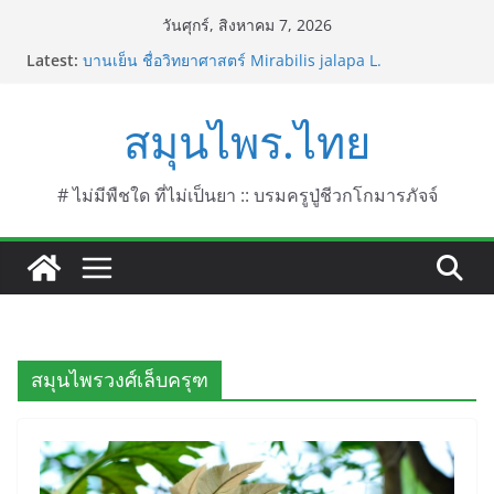
Skip
วันศุกร์, สิงหาคม 7, 2026
to
Latest:
บานเย็น ชื่อวิทยาศาสตร์ Mirabilis jalapa L.
content
ประดู่แดง (วาสุเทพ) ชื่อวิทยาศาสตร์ Phyllocarpus
septentrionalis Donn. Smith.
สมุนไพร.ไทย
บานไม่รู้โรยไฟเออร์เวิร์ค ชื่อวิทยาศาสตร์ Gomphrena
pulchella L. (Firework)
บานไม่รู้โรยป่า ชื่อวิทยาศาสตร์ Gomphrena
celosioides Mart.
# ไม่มีพืชใด ที่ไม่เป็นยา :: บรมครูปู่ชีวกโกมารภัจจ์
บานไม่รู้โรย
สมุนไพรวงศ์เล็บครุฑ