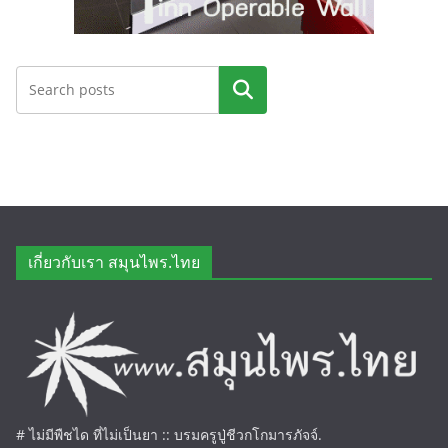
ค้นหา
เกี่ยวกับเรา สมุนไพร.ไทย
# ไม่มีพืชได ที่ไม่เป็นยา :: บรมครูปู่ชีวกโกมารภัจจ์.