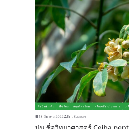
พืชจำพวกต้น
พืชวัตถุ
สมุนไพร.ไทย
หลักเภสัช ๔ ประการ
เภส
13 มีนาคม 2022
Krit Buapan
นุ่น ชื่อวิทยาศาสตร์ Ceiba pen