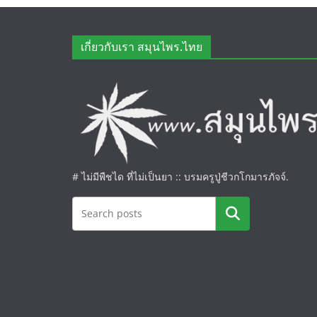
เกี่ยวกับเรา สมุนไพร.ไทย
# ไม่มีพืชได ที่ไม่เป็นยา :: บรมครูปู่ชีวกโกมารภัจจ์.
ค้นหา