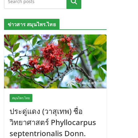
ค้นหา
ข่าวสาร สมุนไพร.ไทย
สมุนไพร.ไทย
ประดู่แดง (วาสุเทพ) ชื่อ
วิทยาศาสตร์ Phyllocarpus
septentrionalis Donn.