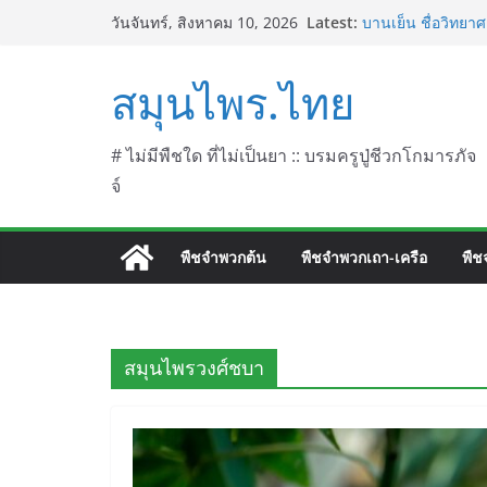
Skip
Latest:
บานเย็น ชื่อวิทยาศ
วันจันทร์, สิงหาคม 10, 2026
to
ประดู่แดง (วาสุเท
septentrionalis 
content
สมุนไพร.ไทย
บานไม่รู้โรยไฟเออ
L. (Firework)
บานไม่รู้โรยป่า ช
บานไม่รู้โรย
# ไม่มีพืชใด ที่ไม่เป็นยา :: บรมครูปู่ชีวกโกมารภัจ
จ์
พืชจำพวกต้น
พืชจำพวกเถา-เครือ
พืช
สมุนไพรวงศ์ชบา