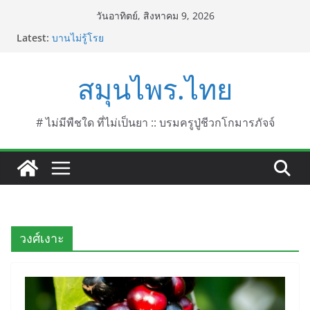
Skip
วันอาทิตย์, สิงหาคม 9, 2026
to
Latest:
บานไม่รู้โรย
content
บานเย็น ชื่อวิทยาศาสตร์ Mirabilis jalapa L.
ประดู่แดง (วาสุเทพ) ชื่อวิทยาศาสตร์ Phyllocarpus
สมุนไพร.ไทย
septentrionalis Donn. Smith.
บานไม่รู้โรยไฟเออร์เวิร์ค ชื่อวิทยาศาสตร์ Gomphrena
pulchella L. (Firework)
บานไม่รู้โรยป่า ชื่อวิทยาศาสตร์ Gomphrena
# ไม่มีพืชใด ที่ไม่เป็นยา :: บรมครูปู่ชีวกโกมารภัจจ์
celosioides Mart.
วงศ์เงาะ