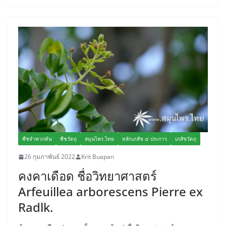
พืชจำพวกต้น
พืชวัตถุ
สมุนไพร.ไทย
หลักเภสัช ๔ ประการ
เภสัชวัตถุ
26 กุมภาพันธ์ 2022
Krit Buapan
คงคาเดือด ชื่อวิทยาศาสตร์
Arfeuillea arborescens Pierre ex
Radlk.