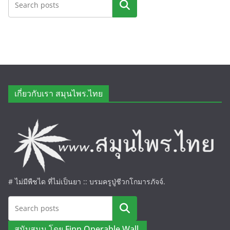
ค้นหา
เกี่ยวกับเรา สมุนไพร.ไทย
# ไม่มีพืชได ที่ไม่เป็นยา :: บรมครูปู่ชีวกโกมารภัจจ์.
ค้นหา
สนับสนุน โดย Finn Operable Wall.