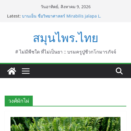
Skip
วันอาทิตย์, สิงหาคม 9, 2026
to
Latest:
บานเย็น ชื่อวิทยาศาสตร์ Mirabilis jalapa L.
content
ประดู่แดง (วาสุเทพ) ชื่อวิทยาศาสตร์ Phyllocarpus
septentrionalis Donn. Smith.
สมุนไพร.ไทย
บานไม่รู้โรยไฟเออร์เวิร์ค ชื่อวิทยาศาสตร์ Gomphrena
pulchella L. (Firework)
บานไม่รู้โรยป่า ชื่อวิทยาศาสตร์ Gomphrena
celosioides Mart.
# ไม่มีพืชใด ที่ไม่เป็นยา :: บรมครูปู่ชีวกโกมารภัจจ์
บานไม่รู้โรย
วงศ์ผักไผ่