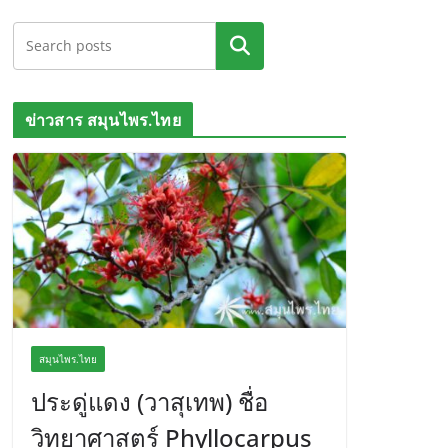
ค้นหา
ข่าวสาร สมุนไพร.ไทย
สมุนไพร.ไทย
ประดู่แดง (วาสุเทพ) ชื่อ
วิทยาศาสตร์ Phyllocarpus