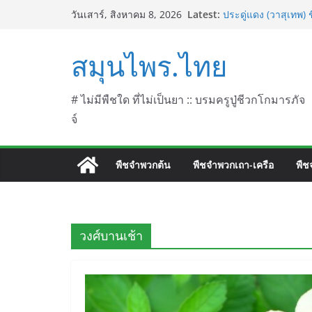
Skip
Latest:
ประดู่แดง (วาสุเทพ) 
วันเสาร์, สิงหาคม 8, 2026
to
septentrionalis Do
บานไม่รู้โรยไฟเออร์
content
สมุนไพร.ไทย
L. (Firework)
บานไม่รู้โรยป่า ชื่
บานไม่รู้โรย
บานเย็น ชื่อวิทยาศาส
# ไม่มีพืชใด ที่ไม่เป็นยา :: บรมครูปู่ชีวกโกมารภัจ
จ์
พืชจำพวกต้น
พืชจำพวกเถา-เครือ
พืช
วงศ์บานเช้า