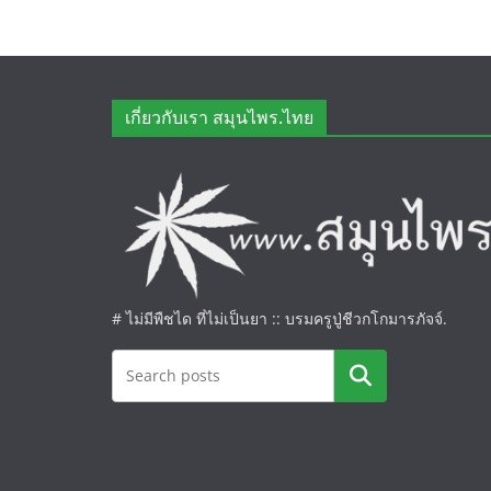
เกี่ยวกับเรา สมุนไพร.ไทย
# ไม่มีพืชได ที่ไม่เป็นยา :: บรมครูปู่ชีวกโกมารภัจจ์.
ค้นหา