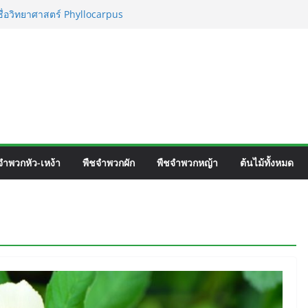
ชื่อวิทยาศาสตร์ Phyllocarpus
nn. Smith.
เวิร์ค ชื่อวิทยาศาสตร์ Gomphrena pulchella
อวิทยาศาสตร์ Gomphrena celosioides Mart.
ตร์ Mirabilis jalapa L.
จำพวกหัว-เหง้า
พืชจำพวกผัก
พืชจำพวกหญ้า
ต้นไม้ทั้งหมด