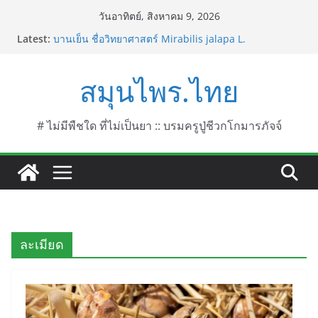
Skip
วันอาทิตย์, สิงหาคม 9, 2026
to
Latest:
บานเย็น ชื่อวิทยาศาสตร์ Mirabilis jalapa L.
content
ประดู่แดง (วาสุเทพ) ชื่อวิทยาศาสตร์ Phyllocarpus
septentrionalis Donn. Smith.
สมุนไพร.ไทย
บานไม่รู้โรยไฟเออร์เวิร์ค ชื่อวิทยาศาสตร์ Gomphrena
pulchella L. (Firework)
บานไม่รู้โรยป่า ชื่อวิทยาศาสตร์ Gomphrena
celosioides Mart.
# ไม่มีพืชใด ที่ไม่เป็นยา :: บรมครูปู่ชีวกโกมารภัจจ์
บานไม่รู้โรย
ละเมียด