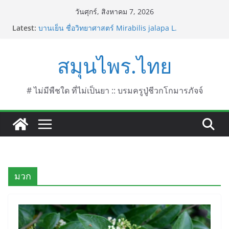
Skip
วันศุกร์, สิงหาคม 7, 2026
to
Latest:
บานเย็น ชื่อวิทยาศาสตร์ Mirabilis jalapa L.
content
ประดู่แดง (วาสุเทพ) ชื่อวิทยาศาสตร์ Phyllocarpus
septentrionalis Donn. Smith.
สมุนไพร.ไทย
บานไม่รู้โรยไฟเออร์เวิร์ค ชื่อวิทยาศาสตร์ Gomphrena
pulchella L. (Firework)
บานไม่รู้โรยป่า ชื่อวิทยาศาสตร์ Gomphrena
celosioides Mart.
# ไม่มีพืชใด ที่ไม่เป็นยา :: บรมครูปู่ชีวกโกมารภัจจ์
บานไม่รู้โรย
มวก