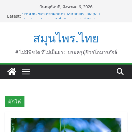
Skip
วันพฤหัสบดี, สิงหาคม 6, 2026
to
บานเย็น ชื่อวิทยาศาสตร์ Mirabilis jalapa L.
Latest:
content
ประดู่แดง (วาสุเทพ) ชื่อวิทยาศาสตร์ Phyllocarpus
septentrionalis Donn. Smith.
สมุนไพร.ไทย
บานไม่รู้โรยไฟเออร์เวิร์ค ชื่อวิทยาศาสตร์ Gomphrena
pulchella L. (Firework)
บานไม่รู้โรยป่า ชื่อวิทยาศาสตร์ Gomphrena
celosioides Mart.
# ไม่มีพืชใด ที่ไม่เป็นยา :: บรมครูปู่ชีวกโกมารภัจจ์
บานไม่รู้โรย
ผักไห่