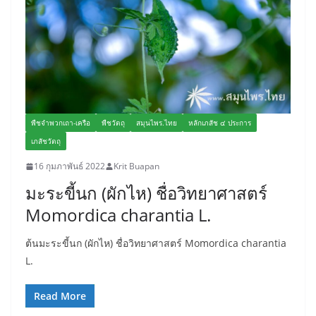
พืชจำพวกเถา-เครือ
พืชวัตถุ
สมุนไพร.ไทย
หลักเภสัช ๔ ประการ
เภสัชวัตถุ
16 กุมภาพันธ์ 2022
Krit Buapan
มะระขี้นก (ผักไห) ชื่อวิทยาศาสตร์
Momordica charantia L.
ต้นมะระขี้นก (ผักไห) ชื่อวิทยาศาสตร์ Momordica charantia
L.
Read More