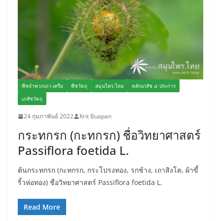
พืชจำพวกเถา-เครือ
พืชวัตถุ
สมุนไพร.ไทย
หลักเภสัช ๔ ประการ
เภสัชวัตถุ
24 กุมภาพันธ์ 2022
Krit Buapan
กระทกรก (กะทกรก) ชื่อวิทยาศาสตร์
Passiflora foetida L.
ต้นกระทกรก (กะทกรก, กระโปรงทอง, รกช้าง, เถาสิงโต, ผ้าขี้
ริ้วห่อทอง) ชื่อวิทยาศาสตร์ Passiflora foetida L.
Read More