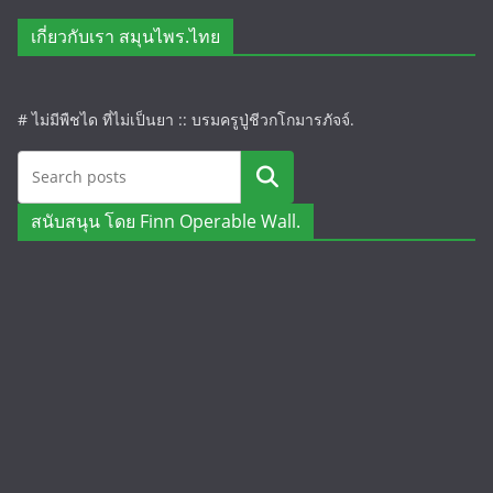
เกี่ยวกับเรา สมุนไพร.ไทย
# ไม่มีพืชได ที่ไม่เป็นยา :: บรมครูปู่ชีวกโกมารภัจจ์.
ค้นหา
สนับสนุน โดย Finn Operable Wall.