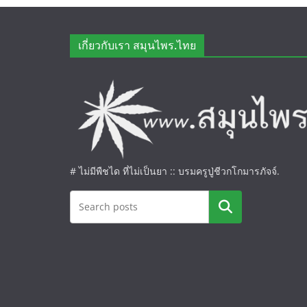
เกี่ยวกับเรา สมุนไพร.ไทย
# ไม่มีพืชได ที่ไม่เป็นยา :: บรมครูปู่ชีวกโกมารภัจจ์.
ค้นหา