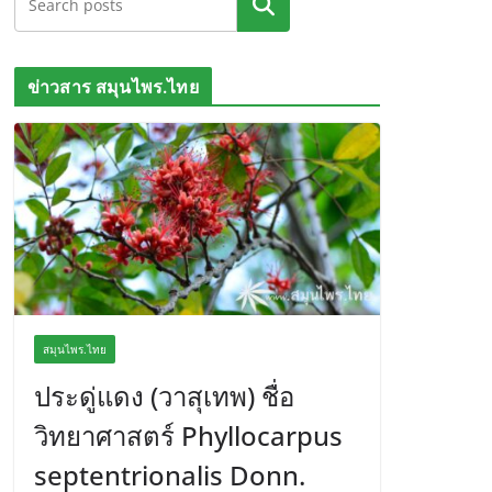
ค้นหา
ข่าวสาร สมุนไพร.ไทย
สมุนไพร.ไทย
ประดู่แดง (วาสุเทพ) ชื่อ
วิทยาศาสตร์ Phyllocarpus
septentrionalis Donn.