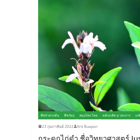
พืชจำพวกต้น
พืชวัตถุ
สมุนไพร.ไทย
หลักเภสัช ๔ ประการ
เภส
23 กุมภาพันธ์ 2022
Krit Buapan
กระดูกไก่ดำ ชื่อวิทยาศาสตร์ J