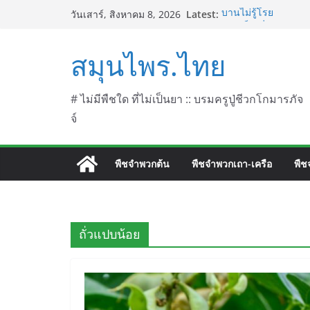
Skip
Latest:
บานไม่รู้โรย
วันเสาร์, สิงหาคม 8, 2026
to
บานเย็น ชื่อวิทยาศาส
ประดู่แดง (วาสุเทพ) 
content
สมุนไพร.ไทย
septentrionalis Do
บานไม่รู้โรยไฟเออร์
L. (Firework)
บานไม่รู้โรยป่า ชื่
# ไม่มีพืชใด ที่ไม่เป็นยา :: บรมครูปู่ชีวกโกมารภัจ
จ์
พืชจำพวกต้น
พืชจำพวกเถา-เครือ
พืช
ถั่วแปบน้อย