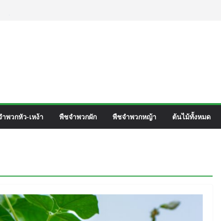
ตร์ Mirabilis jalapa L.
ชื่อวิทยาศาสตร์ Phyllocarpus
nn. Smith.
เวิร์ค ชื่อวิทยาศาสตร์ Gomphrena pulchella
อวิทยาศาสตร์ Gomphrena celosioides Mart.
จำพวกหัว-เหง้า
พืชจำพวกผัก
พืชจำพวกหญ้า
ต้นไม้ทั้งหมด