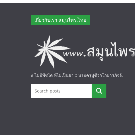
เกี่ยวกับเรา สมุนไพร.ไทย
# ไม่มีพืชได ที่ไม่เป็นยา :: บรมครูปู่ชีวกโกมารภัจจ์.
ค้นหา