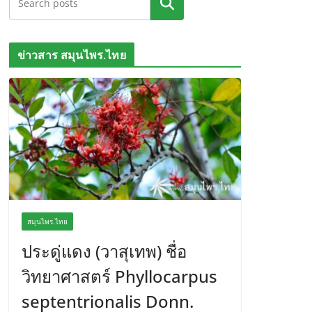
ค้นหา
ข่าวสาร สมุนไพร.ไทย
สมุนไพร.ไทย
ประดู่แดง (วาสุเทพ) ชื่อ
วิทยาศาสตร์ Phyllocarpus
septentrionalis Donn.