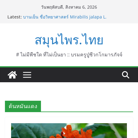
Skip
วันพฤหัสบดี, สิงหาคม 6, 2026
to
Latest:
บานเย็น ชื่อวิทยาศาสตร์ Mirabilis jalapa L.
content
ประดู่แดง (วาสุเทพ) ชื่อวิทยาศาสตร์ Phyllocarpus
septentrionalis Donn. Smith.
สมุนไพร.ไทย
บานไม่รู้โรยไฟเออร์เวิร์ค ชื่อวิทยาศาสตร์ Gomphrena
pulchella L. (Firework)
บานไม่รู้โรยป่า ชื่อวิทยาศาสตร์ Gomphrena
celosioides Mart.
# ไม่มีพืชใด ที่ไม่เป็นยา :: บรมครูปู่ชีวกโกมารภัจจ์
บานไม่รู้โรย
ต้นหมันแดง