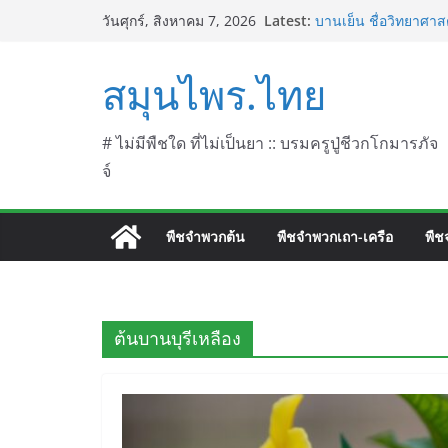
Skip
Latest:
บานเย็น ชื่อวิทยาศาสต
วันศุกร์, สิงหาคม 7, 2026
to
ประดู่แดง (วาสุเทพ) 
septentrionalis Don
content
สมุนไพร.ไทย
บานไม่รู้โรยไฟเออร์เ
L. (Firework)
บานไม่รู้โรยป่า ชื่อ
บานไม่รู้โรย
# ไม่มีพืชใด ที่ไม่เป็นยา :: บรมครูปู่ชีวกโกมารภัจ
จ์
พืชจำพวกต้น
พืชจำพวกเถา-เครือ
พืช
ต้นบานบุรีเหลือง