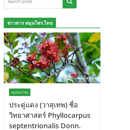
ค้นหา
ข่าวสาร สมุนไพร.ไทย
สมุนไพร.ไทย
ประดู่แดง (วาสุเทพ) ชื่อ
วิทยาศาสตร์ Phyllocarpus
septentrionalis Donn.