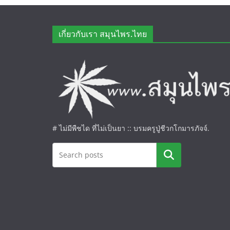
เกี่ยวกับเรา สมุนไพร.ไทย
# ไม่มีพืชได ที่ไม่เป็นยา :: บรมครูปู่ชีวกโกมารภัจจ์.
ค้นหา