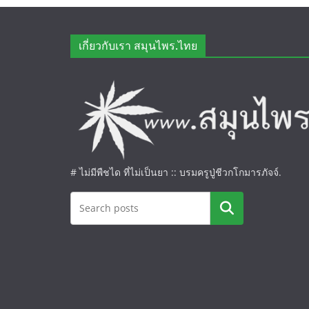
เกี่ยวกับเรา สมุนไพร.ไทย
# ไม่มีพืชได ที่ไม่เป็นยา :: บรมครูปู่ชีวกโกมารภัจจ์.
ค้นหา