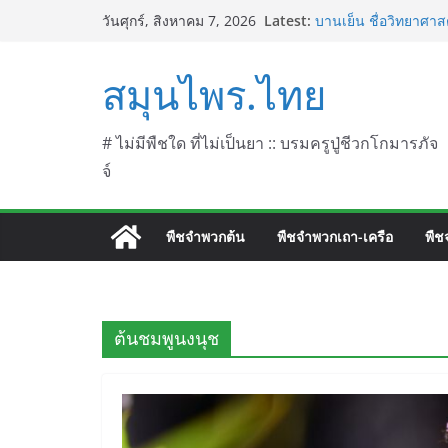
Skip
Latest:
บานเย็น ชื่อวิทยาศาสต
วันศุกร์, สิงหาคม 7, 2026
to
ประดู่แดง (วาสุเทพ) 
septentrionalis Don
content
สมุนไพร.ไทย
บานไม่รู้โรยไฟเออร์เ
L. (Firework)
บานไม่รู้โรยป่า ชื่อ
บานไม่รู้โรย
# ไม่มีพืชใด ที่ไม่เป็นยา :: บรมครูปู่ชีวกโกมารภัจ
จ์
พืชจำพวกต้น
พืชจำพวกเถา-เครือ
พืช
ต้นชมพูนงนุช