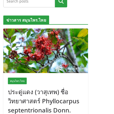
ค้นหา
ข่าวสาร สมุนไพร.ไทย
สมุนไพร.ไทย
ประดู่แดง (วาสุเทพ) ชื่อ
วิทยาศาสตร์ Phyllocarpus
septentrionalis Donn.