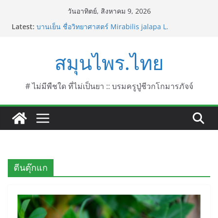
Skip
วันอาทิตย์, สิงหาคม 9, 2026
to
Latest:
บานเย็น ชื่อวิทยาศาสตร์ Mirabilis jalapa L.
content
ประดู่แดง (วาสุเทพ) ชื่อวิทยาศาสตร์ Phyllocarpus
septentrionalis Donn. Smith.
สมุนไพร.ไทย
บานไม่รู้โรยไฟเออร์เวิร์ค ชื่อวิทยาศาสตร์ Gomphrena
pulchella L. (Firework)
บานไม่รู้โรยป่า ชื่อวิทยาศาสตร์ Gomphrena
celosioides Mart.
# ไม่มีพืชใด ที่ไม่เป็นยา :: บรมครูปู่ชีวกโกมารภัจจ์
บานไม่รู้โรย
ตีนตุ๊กแก