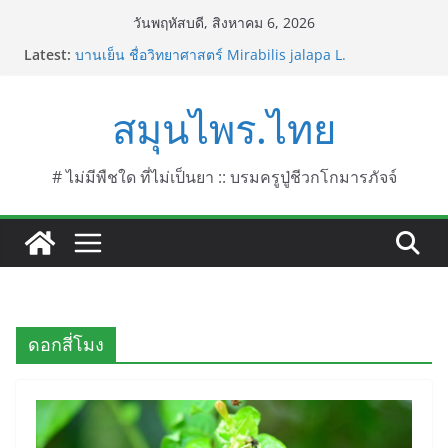
Skip
วันพฤหัสบดี, สิงหาคม 6, 2026
to
Latest:
บานเย็น ชื่อวิทยาศาสตร์ Mirabilis jalapa L.
content
ประดู่แดง (วาสุเทพ) ชื่อวิทยาศาสตร์ Phyllocarpus
septentrionalis Donn. Smith.
สมุนไพร.ไทย
บานไม่รู้โรยไฟเออร์เวิร์ค ชื่อวิทยาศาสตร์ Gomphrena
pulchella L. (Firework)
บานไม่รู้โรยป่า ชื่อวิทยาศาสตร์ Gomphrena
celosioides Mart.
# ไม่มีพืชใด ที่ไม่เป็นยา :: บรมครูปู่ชีวกโกมารภัจจ์
บานไม่รู้โรย
ดอกสี่โมง