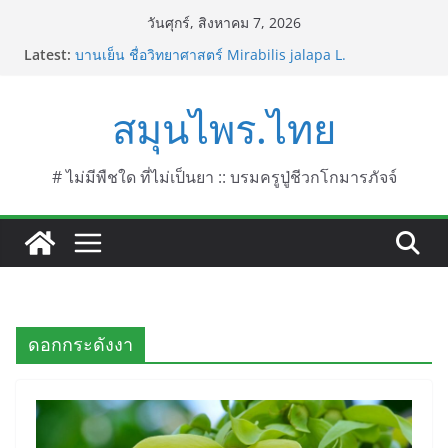
Skip
วันศุกร์, สิงหาคม 7, 2026
to
Latest:
บานเย็น ชื่อวิทยาศาสตร์ Mirabilis jalapa L.
content
ประดู่แดง (วาสุเทพ) ชื่อวิทยาศาสตร์ Phyllocarpus
septentrionalis Donn. Smith.
สมุนไพร.ไทย
บานไม่รู้โรยไฟเออร์เวิร์ค ชื่อวิทยาศาสตร์ Gomphrena
pulchella L. (Firework)
บานไม่รู้โรยป่า ชื่อวิทยาศาสตร์ Gomphrena
celosioides Mart.
# ไม่มีพืชใด ที่ไม่เป็นยา :: บรมครูปู่ชีวกโกมารภัจจ์
บานไม่รู้โรย
ดอกกระดังงา