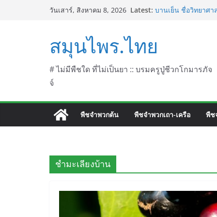
Skip
Latest:
บานเย็น ชื่อวิทยาศาส
วันเสาร์, สิงหาคม 8, 2026
to
ประดู่แดง (วาสุเทพ) 
septentrionalis Do
content
สมุนไพร.ไทย
บานไม่รู้โรยไฟเออร์
L. (Firework)
บานไม่รู้โรยป่า ชื่
บานไม่รู้โรย
# ไม่มีพืชใด ที่ไม่เป็นยา :: บรมครูปู่ชีวกโกมารภัจ
จ์
พืชจำพวกต้น
พืชจำพวกเถา-เครือ
พืช
ชำมะเลียงบ้าน