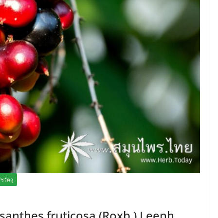
ัชวัตถุ
isanthes fruticosa (Roxb.) Leenh.