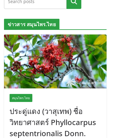
ค้นหา
ข่าวสาร สมุนไพร.ไทย
สมุนไพร.ไทย
ประดู่แดง (วาสุเทพ) ชื่อ
วิทยาศาสตร์ Phyllocarpus
septentrionalis Donn.