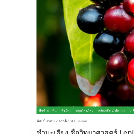
พืชจำพวกต้น
พืชวัตถุ
สมุนไพร.ไทย
หลักเภสัช ๔ ประการ
เภส
6 มีนาคม 2022
Krit Buapan
ชำมะเลียง ชื่อวิทยาศาสตร์ Lep