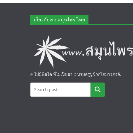
เกี่ยวกับเรา สมุนไพร.ไทย
# ไม่มีพืชได ที่ไม่เป็นยา :: บรมครูปู่ชีวกโกมารภัจจ์.
ค้นหา