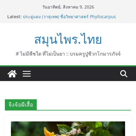
Skip
วันอาทิตย์, สิงหาคม 9, 2026
to
Latest:
ประดู่แดง (วาสุเทพ) ชื่อวิทยาศาสตร์ Phyllocarpus
content
septentrionalis Donn. Smith.
บานไม่รู้โรยไฟเออร์เวิร์ค ชื่อวิทยาศาสตร์ Gomphrena
สมุนไพร.ไทย
pulchella L. (Firework)
บานไม่รู้โรยป่า ชื่อวิทยาศาสตร์ Gomphrena
celosioides Mart.
บานไม่รู้โรย
# ไม่มีพืชใด ที่ไม่เป็นยา :: บรมครูปู่ชีวกโกมารภัจจ์
บานเย็น ชื่อวิทยาศาสตร์ Mirabilis jalapa L.
จิงจ้อผีเสื้อ