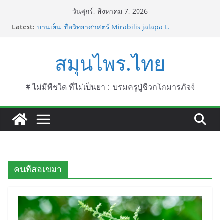
Skip
วันศุกร์, สิงหาคม 7, 2026
to
Latest:
บานเย็น ชื่อวิทยาศาสตร์ Mirabilis jalapa L.
content
ประดู่แดง (วาสุเทพ) ชื่อวิทยาศาสตร์ Phyllocarpus
septentrionalis Donn. Smith.
สมุนไพร.ไทย
บานไม่รู้โรยไฟเออร์เวิร์ค ชื่อวิทยาศาสตร์ Gomphrena
pulchella L. (Firework)
บานไม่รู้โรยป่า ชื่อวิทยาศาสตร์ Gomphrena
celosioides Mart.
# ไม่มีพืชใด ที่ไม่เป็นยา :: บรมครูปู่ชีวกโกมารภัจจ์
บานไม่รู้โรย
คนทีสอเขมา