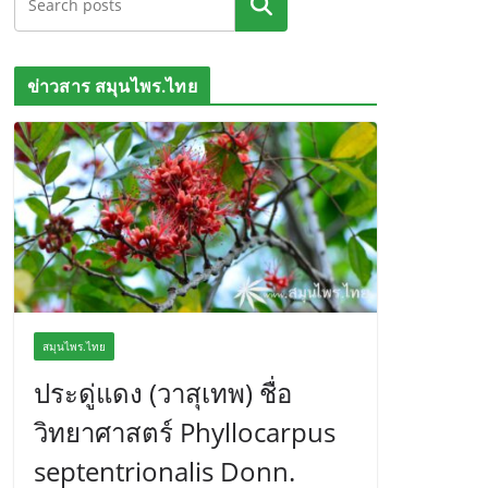
ค้นหา
ข่าวสาร สมุนไพร.ไทย
สมุนไพร.ไทย
ประดู่แดง (วาสุเทพ) ชื่อ
วิทยาศาสตร์ Phyllocarpus
septentrionalis Donn.