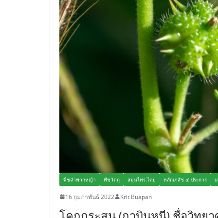
พืชจำพวกหญ้า
พืชวัตถุ
สมุนไพร.ไทย
หลักเภสัช ๔ ประการ
เ
16 กุมภาพันธ์ 2022
Krit Buapan
โคกกระสุน (กาบินหนี) ชื่อวิทยาศ