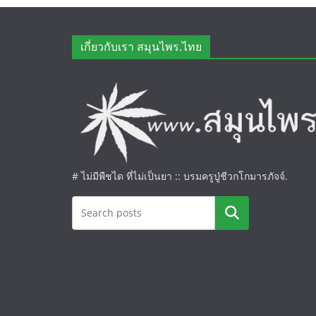
เกี่ยวกับเรา สมุนไพร.ไทย
# ไม่มีพืชได ที่ไม่เป็นยา :: บรมครูปู่ชีวกโกมารภัจจ์.
ค้นหา