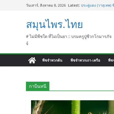
Skip
Latest:
ประดู่แดง (วาสุเทพ) 
วันเสาร์, สิงหาคม 8, 2026
to
septentrionalis Do
บานไม่รู้โรยไฟเออร์
content
สมุนไพร.ไทย
L. (Firework)
บานไม่รู้โรยป่า ชื่
บานไม่รู้โรย
บานเย็น ชื่อวิทยาศาส
# ไม่มีพืชใด ที่ไม่เป็นยา :: บรมครูปู่ชีวกโกมารภัจ
จ์
พืชจำพวกต้น
พืชจำพวกเถา-เครือ
พืช
กาบินหนี