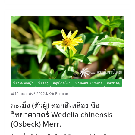
พืชจำพวกหญ้า
พืชวัตถุ
สมุนไพร.ไทย
หลักเภสัช ๔ ประการ
เภสัชวัตถุ
15 กุมภาพันธ์ 2022
Krit Buapan
กะเม็ง (ตัวผู้) ดอกสีเหลือง ชื่อ
วิทยาศาสตร์ Wedelia chinensis
(Osbeck) Merr.