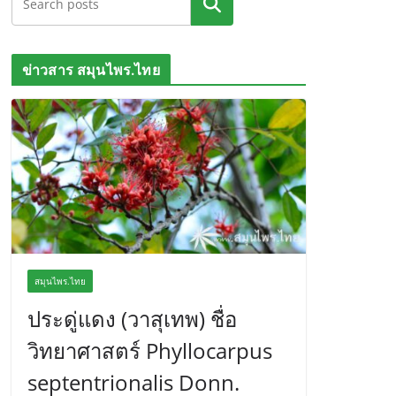
ค้นหา
ข่าวสาร สมุนไพร.ไทย
สมุนไพร.ไทย
ประดู่แดง (วาสุเทพ) ชื่อ
วิทยาศาสตร์ Phyllocarpus
septentrionalis Donn.