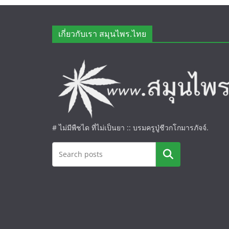
เกี่ยวกับเรา สมุนไพร.ไทย
# ไม่มีพืชได ที่ไม่เป็นยา :: บรมครูปู่ชีวกโกมารภัจจ์.
ค้นหา