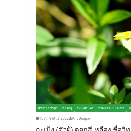
พืชจำพวกหญ้า
พืชวัตถุ
สมุนไพร.ไทย
หลักเภสัช ๔ ประการ
เ
15 กุมภาพันธ์ 2022
Krit Buapan
กะเม็ง (ตัวผู้) ดอกสีเหลือง ชื่