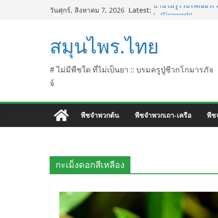
Skip
Latest:
บานไม่รู้โรยไฟเออร์เ
วันศุกร์, สิงหาคม 7, 2026
to
L. (Firework)
บานไม่รู้โรยป่า ชื่อ
content
สมุนไพร.ไทย
บานไม่รู้โรย
บานเย็น ชื่อวิทยาศาสต
ประดู่แดง (วาสุเทพ) 
septentrionalis Don
# ไม่มีพืชใด ที่ไม่เป็นยา :: บรมครูปู่ชีวกโกมารภัจ
จ์
พืชจำพวกต้น
พืชจำพวกเถา-เครือ
พืช
กะเม็งดอกสีเหลือง