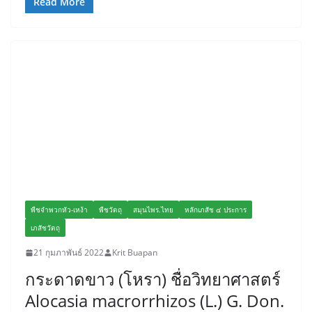
Read More
พืชจำพวกหัว-เหง้า
พืชวัตถุ
สมุนไพร.ไทย
หลักเภสัช ๔ ประการ
เภสัชวัตถุ
21 กุมภาพันธ์ 2022
Krit Buapan
กระดาดขาว (โหรา) ชื่อวิทยาศาสตร์
Alocasia macrorrhizos (L.) G. Don.